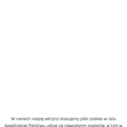
JESTEŚMY CZĘŚCIĄ
Sieci Badawczej Łukasiewicz
W ramach naszej witryny stosujemy pliki cookies w celu
świadczenia Państwu usług na najwyższym poziomie, w tym w