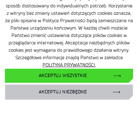
sposób dostosowany do indywidualnych potrzeb. Korzystanie
z witryny bez zmiany ustawień dotyczących cookies oznacza,
że pliki opisane w Polityce Prywatności będą zamieszczane na
Państwa urządzeniu końcowym. W każdej chwili możecie
Państwo zmienić ustawienia dotyczące plików cookies w
przeglądarce internetowej. Akceptacja niezbędnych plików
cookies jest wymagana do prawidłowego działania witryny.
Nasz instytut wchodzi w skład jednej z największych sieci
Szczegółowe informacje znajdą Państwo w zakładce
badawczych w Europie. Łukasiewicz to
22 instytuty
POLITYKA PRYWATNOŚCI.
zatrudniające ponad
7000 pracowników
. Wspólnie
AKCEPTUJ WSZYSTKIE
tworzymy innowacyjne rozwiązania, pozwalające firmom
uzyskać przewagę w biznesie.
AKCEPTUJ NIEZBĘDNE
ROZWIĄZUJEMY PROBLEMY
TECHNOLOGICZNE
PROWADZIMY PROJEKTY
BADAWCZO-ROZWOJOWE