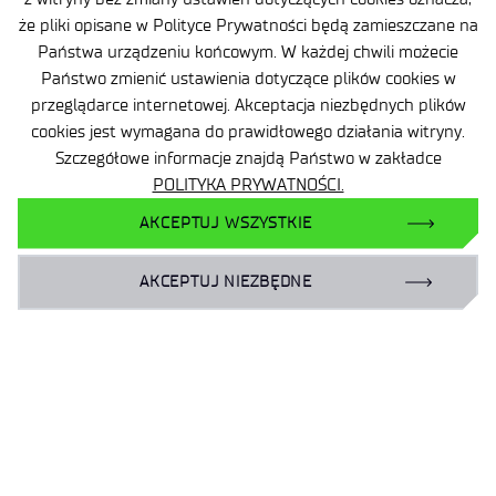
na wszelkie Państwa pytania.
że pliki opisane w Polityce Prywatności będą zamieszczane na
Państwa urządzeniu końcowym. W każdej chwili możecie
Państwo zmienić ustawienia dotyczące plików cookies w
przeglądarce internetowej. Akceptacja niezbędnych plików
Artur Miros
cookies jest wymagana do prawidłowego działania witryny.
Dyrektor Centrum
Szczegółowe informacje znajdą Państwo w zakładce
POLITYKA PRYWATNOŚCI.
Tel:
AKCEPTUJ WSZYSTKIE
32 258 13 73 wew. 119
AKCEPTUJ NIEZBĘDNE
605 330 250
artur.miros@wit.lukasiewicz.gov.pl