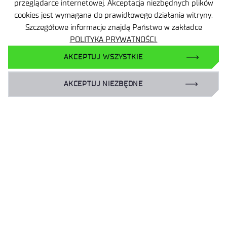
przeglądarce internetowej. Akceptacja niezbędnych plików
cookies jest wymagana do prawidłowego działania witryny.
Zamów książkę:
Szczegółowe informacje znajdą Państwo w zakładce
POLITYKA PRYWATNOŚCI.
[ninja_form id=8]
AKCEPTUJ WSZYSTKIE
AKCEPTUJ NIEZBĘDNE
Dane osobowe
Dostępność
Prywatność
Platforma zakupowa
Mapa strony
Plan Równości Płci
Zgłaszanie naruszeń