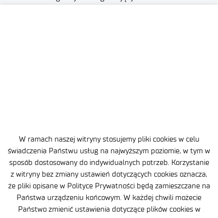
Rysunki zawarte w książce mają bardzo różny
charakter, zgodny z okresem w którym powstały.
W ramach naszej witryny stosujemy pliki cookies w celu
świadczenia Państwu usług na najwyższym poziomie, w tym w
sposób dostosowany do indywidualnych potrzeb. Korzystanie
z witryny bez zmiany ustawień dotyczących cookies oznacza,
że pliki opisane w Polityce Prywatności będą zamieszczane na
Państwa urządzeniu końcowym. W każdej chwili możecie
Państwo zmienić ustawienia dotyczące plików cookies w