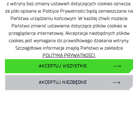
z witryny bez zmiany ustawień dotyczących cookies oznacza,
dr inż. Andrzej Dzierwa
że pliki opisane w Polityce Prywatności będą zamieszczane na
dr inż. Lidia Gałda
Państwa urządzeniu końcowym. W każdej chwili możecie
Państwo zmienić ustawienia dotyczące plików cookies w
prof. dr hab. inż. Paweł Pawlus
przeglądarce internetowej. Akceptacja niezbędnych plików
dr hab. inż. Władysław Zielecki
cookies jest wymagana do prawidłowego działania witryny.
dr inż. Zenon Opiekun
Szczegółowe informacje znajdą Państwo w zakładce
POLITYKA PRYWATNOŚCI.
AKCEPTUJ WSZYSTKIE
AKCEPTUJ NIEZBĘDNE