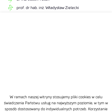
prof. dr hab. inż. Władysław Zielecki
Rok 2016:
prof. Leszek Skoczylas
dr inż. Ryszard Perłowski
dr inż. Dorota Stadnicka
prof. dr hab. inż. O.W. Mamluk
dr inż. Andrzej Kubit
dr inż. Krystyna Skoczylas
dr inż. Rafał Kluz
dr inż. Barbara Ciecińska
W ramach naszej witryny stosujemy pliki cookies w celu
prof. Jacek Michalski
świadczenia Państwu usług na najwyższym poziomie, w tym w
dr inż. Jan Jaworski
sposób dostosowany do indywidualnych potrzeb. Korzystanie