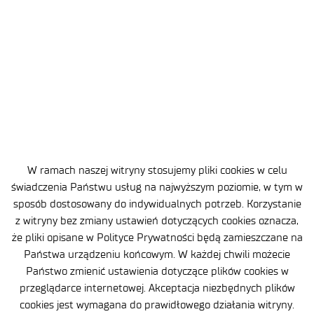
W ramach naszej witryny stosujemy pliki cookies w celu
świadczenia Państwu usług na najwyższym poziomie, w tym w
sposób dostosowany do indywidualnych potrzeb. Korzystanie
z witryny bez zmiany ustawień dotyczących cookies oznacza,
Brak opublikowanego wyniku naboru.
że pliki opisane w Polityce Prywatności będą zamieszczane na
Państwa urządzeniu końcowym. W każdej chwili możecie
Państwo zmienić ustawienia dotyczące plików cookies w
przeglądarce internetowej. Akceptacja niezbędnych plików
cookies jest wymagana do prawidłowego działania witryny.
APLIKUJ TERAZ