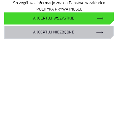
Szczegółowe informacje znajdą Państwo w zakładce
POLITYKA PRYWATNOŚCI.
POWRÓT DO LISTY OFERT
AKCEPTUJ WSZYSTKIE
PRZEJDŹ DO LISTY WYNIKÓW
NABORÓW
AKCEPTUJ NIEZBĘDNE