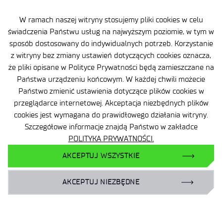
POWRÓT DO LISTY OFERT
W ramach naszej witryny stosujemy pliki cookies w celu
świadczenia Państwu usług na najwyższym poziomie, w tym w
PRZEJDŹ DO LISTY WYNIKÓW
sposób dostosowany do indywidualnych potrzeb. Korzystanie
NABORÓW
z witryny bez zmiany ustawień dotyczących cookies oznacza,
że pliki opisane w Polityce Prywatności będą zamieszczane na
Państwa urządzeniu końcowym. W każdej chwili możecie
Państwo zmienić ustawienia dotyczące plików cookies w
przeglądarce internetowej. Akceptacja niezbędnych plików
cookies jest wymagana do prawidłowego działania witryny.
Szczegółowe informacje znajdą Państwo w zakładce
POLITYKA PRYWATNOŚCI.
AKCEPTUJ WSZYSTKIE
AKCEPTUJ NIEZBĘDNE