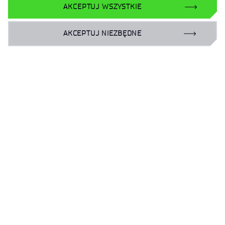
Podpisanie umowy o współpracy pomiędzy Łukasiewicz –
AKCEPTUJ WSZYSTKIE
Warszawskim Instytutem Technologicznym
a Uniwersytetem Warszawskim
AKCEPTUJ NIEZBĘDNE
‹
›
…
…
1
8
9
10
18
Dane osobowe
Dostępność
Prywatność