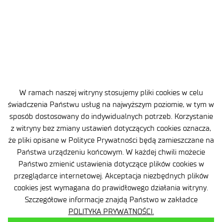
W ramach naszej witryny stosujemy pliki cookies w celu
świadczenia Państwu usług na najwyższym poziomie, w tym w
sposób dostosowany do indywidualnych potrzeb. Korzystanie
z witryny bez zmiany ustawień dotyczących cookies oznacza,
że pliki opisane w Polityce Prywatności będą zamieszczane na
Państwa urządzeniu końcowym. W każdej chwili możecie
3 MIN
31 PAŹ 2024
Państwo zmienić ustawienia dotyczące plików cookies w
przeglądarce internetowej. Akceptacja niezbędnych plików
Większy potencjał naukowo -
cookies jest wymagana do prawidłowego działania witryny.
badawczy - więcej korzyści dla
Szczegółowe informacje znajdą Państwo w zakładce
POLITYKA PRYWATNOŚCI.
gospodarki