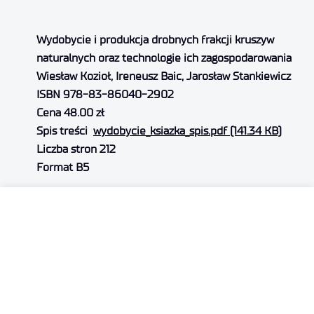
Wydobycie i produkcja drobnych frakcji kruszyw
naturalnych oraz technologie ich zagospodarowania
Wiesław Kozioł, Ireneusz Baic, Jarosław Stankiewicz
ISBN 978-83-86040-2902
Cena 48.00 zł
Spis treści
wydobycie_ksiazka_spis.pdf (141.34 KB)
Liczba stron 212
Format B5
Monografia stanowi bogaty zasób wiadomości
i informacji dotyczących złóż żwirowo-piaskowych,
analiz ilościowych wydobycia i produkcji oraz analizy
trendów przyszłego wydobycia. Przedstawiono
również możliwości gospodarczego
zagospodarowania w różnych kierunkach
z wykorzystaniem nowoczesnych technologii,