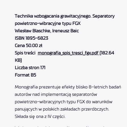
Technika wzbogacania grawitacyjnego. Separatory
powietrzno-wibracyjne typu FGX
Wiesław Blaschke, Ireneusz Baic
ISBN 1895-6823
Cena 50.00 zł
Spis treści
monografia_spis_tresci_fgx.pdf
(182.64
KB)
Liczba stron 171
Format B5
Monografia prezentuje efekty blisko 8-letnich badań
autorów nad implementacją separatorów
powietrzno-wibracyjnych typu FGX do warunków
panujących w polskich zakładach przeróbczych.
Składa się ona z IV części.