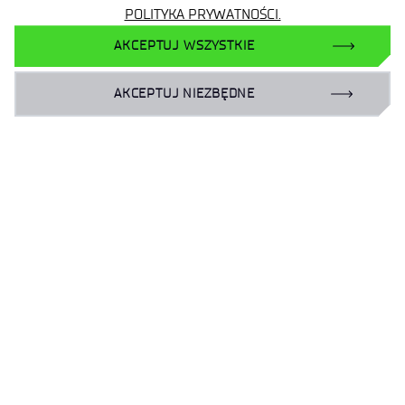
POLITYKA PRYWATNOŚCI.
AKCEPTUJ WSZYSTKIE
AKCEPTUJ NIEZBĘDNE
Zamów książkę:
[ninja_form id=8]