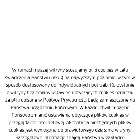
pierwiastków ekotoksycznych. W części
tej przedstawiono również przykłady implementacji
separatorów powietrzno-wibracyjnych typu FGX
w konkretnych układach technologicznych
oraz opisano problemy występujące podczas pracy
tych separatorów.
Całość monografii zakończono podsumowaniem
oraz prezentacją zdjęć pracujących w różnych
W ramach naszej witryny stosujemy pliki cookies w celu
krajach na świecie separatorów powietrzno-
świadczenia Państwu usług na najwyższym poziomie, w tym w
wibracyjnych typu FGX. Przedstawiono również wykaz
sposób dostosowany do indywidualnych potrzeb. Korzystanie
otrzymanych przez autorów monografii, wyróżnień,
z witryny bez zmiany ustawień dotyczących cookies oznacza,
nagród i medalów za badania nad implementacją
że pliki opisane w Polityce Prywatności będą zamieszczane na
separatorów typu FGX w warunkach polskich.
Państwa urządzeniu końcowym. W każdej chwili możecie
Państwo zmienić ustawienia dotyczące plików cookies w
przeglądarce internetowej. Akceptacja niezbędnych plików
cookies jest wymagana do prawidłowego działania witryny.
Szczegółowe informacje znajdą Państwo w zakładce