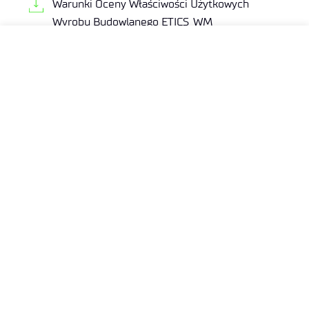
Warunki Oceny Właściwości Użytkowych
Wyrobu Budowlanego ETICS_WM
Warunki Oceny Właściwości Użytkowych
Wyrobu Budowlanego ETICS_EPS
Kontakt - Dział ds. Ocen Technicznych
Nasi specjaliści odpowiedzą na wszelkie
Państwa pytania.
Zapraszamy do kontaktu.
Sieć Badawcza Łukasiewicz - Warszawski Instytut