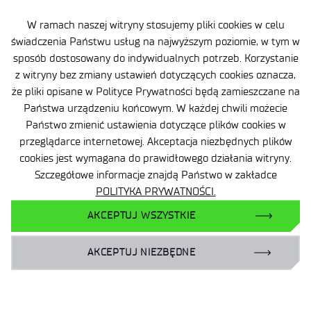
Technologiczny
W ramach naszej witryny stosujemy pliki cookies w celu
świadczenia Państwu usług na najwyższym poziomie, w tym w
Oddział Katowice
sposób dostosowany do indywidualnych potrzeb. Korzystanie
z witryny bez zmiany ustawień dotyczących cookies oznacza,
Al. W. Korfantego 193 A
że pliki opisane w Polityce Prywatności będą zamieszczane na
40-157 Katowice
Państwa urządzeniu końcowym. W każdej chwili możecie
Państwo zmienić ustawienia dotyczące plików cookies w
przeglądarce internetowej. Akceptacja niezbędnych plików
Artur Miros
cookies jest wymagana do prawidłowego działania witryny.
Szczegółowe informacje znajdą Państwo w zakładce
Kierownik Działu ds. Ocen Technicznych
POLITYKA PRYWATNOŚCI.
AKCEPTUJ WSZYSTKIE
Tel:
AKCEPTUJ NIEZBĘDNE
32 258 13 73 wew. 119
605 330 250
artur.miros@wit.lukasiewicz.gov.pl