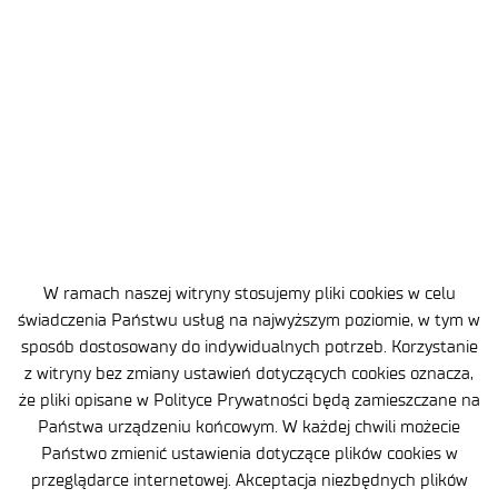
KONTAKT
W ramach naszej witryny stosujemy pliki cookies w celu
świadczenia Państwu usług na najwyższym poziomie, w tym w
sposób dostosowany do indywidualnych potrzeb. Korzystanie
z witryny bez zmiany ustawień dotyczących cookies oznacza,
że pliki opisane w Polityce Prywatności będą zamieszczane na
Państwa urządzeniu końcowym. W każdej chwili możecie
Jeżeli masz jakiekolwiek pytania lub uwagi,
Państwo zmienić ustawienia dotyczące plików cookies w
prześlij je do nas bezpośrednio na adres:
przeglądarce internetowej. Akceptacja niezbędnych plików